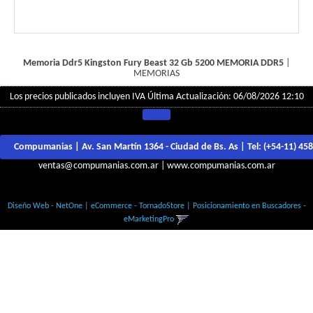
Memoria Ddr5 Kingston Fury Beast 32 Gb 5200
MEMORIA DDR5
|
MEMORIAS
Los precios publicados incluyen IVA
Última Actualización: 06/08/2026 12:10
Compumanias | Av. San Martín 1364 - Ciudad de Bs. As | Tel:
(+54-11) 45
ventas@compumanias.com.ar
|
www.compumanias.com.ar
© Todos los derechos Reservados
Diseño Web - NetOne
|
eCommerce - TornadoStore
|
Posicionamiento en Buscadores -
eMarketingPro