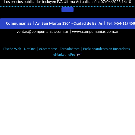
Los precios publicados incluyen IVA
Última Actualización: 07/08/2026 18:10
Compumanias | Av. San Martín 1364 - Ciudad de Bs. As | Tel:
(+54-11) 45
ventas@compumanias.com.ar
|
www.compumanias.com.ar
© Todos los derechos Reservados
Diseño Web - NetOne
|
eCommerce - TornadoStore
|
Posicionamiento en Buscadores -
eMarketingPro