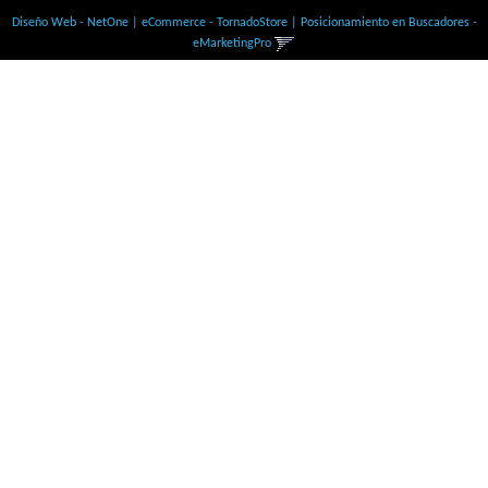
Diseño Web - NetOne
|
eCommerce - TornadoStore
|
Posicionamiento en Buscadores -
eMarketingPro