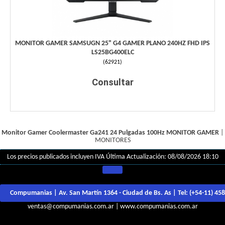
MONITOR GAMER SAMSUGN 25" G4 GAMER PLANO 240HZ FHD IPS
LS25BG400ELC
(
62921
)
Consultar
Monitor Gamer Coolermaster Ga241 24 Pulgadas 100Hz
MONITOR GAMER
|
MONITORES
Los precios publicados incluyen IVA
Última Actualización: 08/08/2026 18:10
Compumanias | Av. San Martín 1364 - Ciudad de Bs. As | Tel:
(+54-11) 45
ventas@compumanias.com.ar
|
www.compumanias.com.ar
© Todos los derechos Reservados