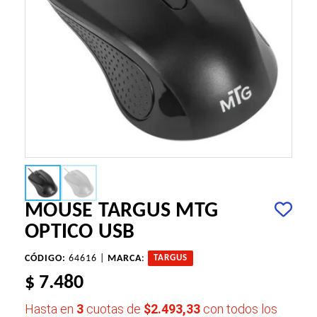
MOUSE TARGUS MTG
OPTICO USB
CÓDIGO:
64616 |
MARCA
:
TARGUS
$ 7.480
Hasta en
3
cuotas de
$2.493,33
con todos los