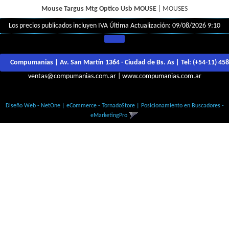
Mouse Targus Mtg Optico Usb
MOUSE
|
MOUSES
Los precios publicados incluyen IVA
Última Actualización: 09/08/2026 9:10
Compumanias | Av. San Martín 1364 - Ciudad de Bs. As | Tel:
(+54-11) 45
ventas@compumanias.com.ar
|
www.compumanias.com.ar
© Todos los derechos Reservados
Diseño Web - NetOne
|
eCommerce - TornadoStore
|
Posicionamiento en Buscadores -
eMarketingPro