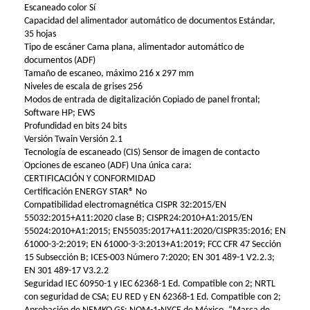
Escaneado color Sí
Capacidad del alimentador automático de documentos Estándar,
35 hojas
Tipo de escáner Cama plana, alimentador automático de
documentos (ADF)
Tamaño de escaneo, máximo 216 x 297 mm
Niveles de escala de grises 256
Modos de entrada de digitalización Copiado de panel frontal;
Software HP; EWS
Profundidad en bits 24 bits
Versión Twain Versión 2.1
Tecnología de escaneado (CIS) Sensor de imagen de contacto
Opciones de escaneo (ADF) Una única cara:
CERTIFICACIÓN Y CONFORMIDAD
Certificación ENERGY STAR® No
Compatibilidad electromagnética CISPR 32:2015/EN
55032:2015+A11:2020 clase B; CISPR24:2010+A1:2015/EN
55024:2010+A1:2015; EN55035:2017+A11:2020/CISPR35:2016; EN
61000-3-2:2019; EN 61000-3-3:2013+A1:2019; FCC CFR 47 Sección
15 Subsección B; ICES-003 Número 7:2020; EN 301 489-1 V2.2.3;
EN 301 489-17 V3.2.2
Seguridad IEC 60950-1 y IEC 62368-1 Ed. Compatible con 2; NRTL
con seguridad de CSA; EU RED y EN 62368-1 Ed. Compatible con 2;