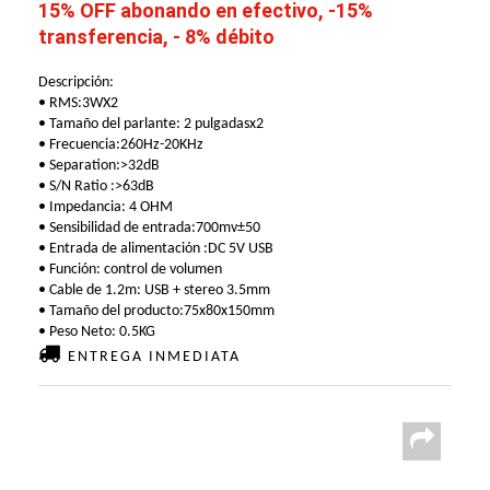
15% OFF abonando en efectivo, -15%
transferencia, - 8% débito
Descripción:
• RMS:3WX2
• Tamaño del parlante: 2 pulgadasx2
• Frecuencia:260Hz-20KHz
• Separation:>32dB
• S/N Ratio :>63dB
• Impedancia: 4 OHM
• Sensibilidad de entrada:700mv±50
• Entrada de alimentación :DC 5V USB
• Función: control de volumen
• Cable de 1.2m: USB + stereo 3.5mm
• Tamaño del producto:75x80x150mm
• Peso Neto: 0.5KG
ENTREGA INMEDIATA