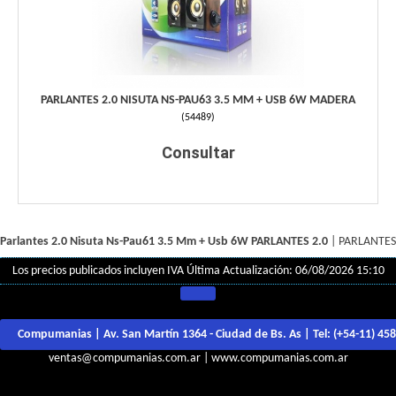
PARLANTES 2.0 NISUTA NS-PAU63 3.5 MM + USB 6W MADERA
(
54489
)
Consultar
Parlantes 2.0 Nisuta Ns-Pau61 3.5 Mm + Usb 6W
PARLANTES 2.0
|
PARLANTES
Los precios publicados incluyen IVA
Última Actualización: 06/08/2026 15:10
Compumanias | Av. San Martín 1364 - Ciudad de Bs. As | Tel:
(+54-11) 45
ventas@compumanias.com.ar
|
www.compumanias.com.ar
© Todos los derechos Reservados