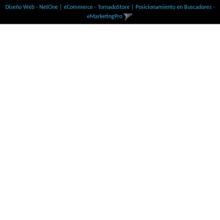
Diseño Web - NetOne
|
eCommerce - TornadoStore
|
Posicionamiento en Buscadores -
eMarketingPro