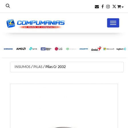
Toggle na
INSUMOS
/
PILAS
/
Pilas Cr 2032