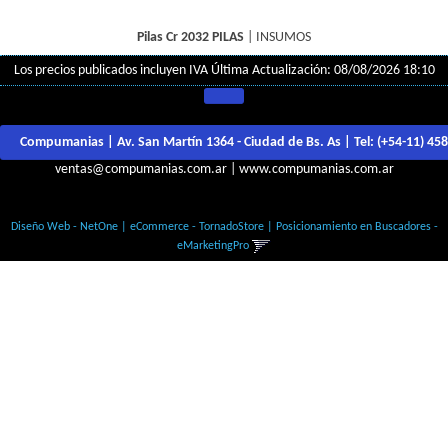
Pilas Cr 2032
PILAS
|
INSUMOS
Los precios publicados incluyen IVA
Última Actualización: 08/08/2026 18:10
Compumanias | Av. San Martín 1364 - Ciudad de Bs. As | Tel:
(+54-11) 45
ventas@compumanias.com.ar
|
www.compumanias.com.ar
© Todos los derechos Reservados
Diseño Web - NetOne
|
eCommerce - TornadoStore
|
Posicionamiento en Buscadores -
eMarketingPro