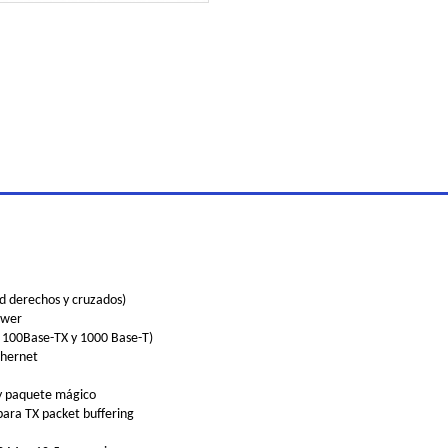
d derechos y cruzados)
ower
, 100Base-TX y 1000 Base-T)
thernet
 y paquete mágico
ara TX packet buffering