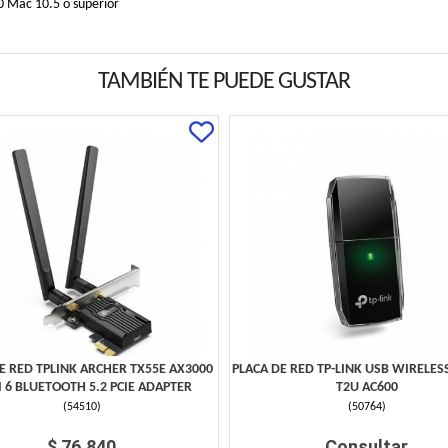
0 Mac 10.5 o superior
TAMBIÉN TE PUEDE GUSTAR
E RED TPLINK ARCHER TX55E AX3000
PLACA DE RED TP-LINK USB WIRELES
I 6 BLUETOOTH 5.2 PCIE ADAPTER
T2U AC600
(
54510
)
(
50764
)
$ 76.840
Consultar