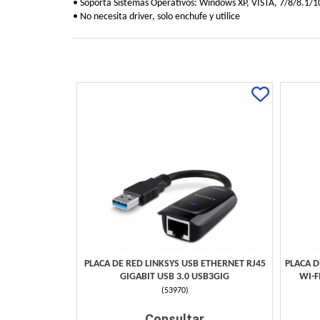
• Soporta Sistemas Operativos: Windows XP, VISTA, 7/8/8.1/1
• No necesita driver, solo enchufe y utilice
PLACA DE RED LINKSYS USB ETHERNET RJ45
PLACA D
GIGABIT USB 3.0 USB3GIG
WI-F
(
53970
)
Consultar