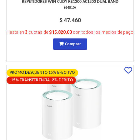
REPETIDORES WIFI CUDY RE1200 AC1200 DUAL BAND
(
64510
)
$ 47.460
Hasta en
3
cuotas de
$15.820,00
con todos los medios de pago
Comprar
PROMO DESCUENTO 15% EFECTIVO
-15% TRANSFERENCIA -8% DEBITO