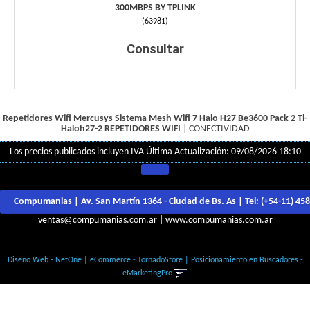
300MBPS BY TPLINK
(
63981
)
Consultar
Repetidores Wifi Mercusys Sistema Mesh Wifi 7 Halo H27 Be3600 Pack 2 Tl-
Haloh27-2
REPETIDORES WIFI
|
CONECTIVIDAD
Los precios publicados incluyen IVA
Última Actualización: 09/08/2026 18:10
Compumanias | Av. San Martín 1364 - Ciudad de Bs. As | Tel:
(+54-11) 45
ventas@compumanias.com.ar
|
www.compumanias.com.ar
© Todos los derechos Reservados
Diseño Web - NetOne
|
eCommerce - TornadoStore
|
Posicionamiento en Buscadores -
eMarketingPro