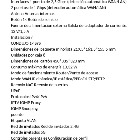
Interfaces 1 puerto de 2,5 Gbps (detección automática WAN/LAN)
2 puertos de 1 Gbps (detección automática WAN/LAN)
Antena Antenas internas
Botón 1× Botón de reinicio
Fuente de alimentación externa Salida del adaptador de corriente:
12 V/1,5 A
Instalación /
CONDUJO 1× SYS
Dimensiones del paquete minorista 219,5*161,5*155,5 mm
Unidades por caja 8
Dimensiones del cartón 450*335*320 mm
Consumo máximo de energía 13,32 W
Modo de funcionamiento Router/Punto de acceso
Modo WAN IP dinámica/IP estática/PPPoE/L2TP/PPTP
Reenvío NAT Reenvío de puertos
UPnP
Protocolos IPv4/IPv6
IPTV IGMP Proxy
IGMP Snooping
puente
Etiqueta VLAN
Red de invitados Red de invitados 2.4G
Red de invitados 5G
Controles parentales Configuración de perfil