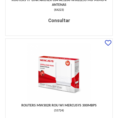
ROUTERS TP-LINK ARCHER C64 AC1200 WIRELESS MU-MIMO 4
ANTENAS
(
64223
)
Consultar
ROUTERS MW302R ROU WI MERCUSYS 300MBPS
(
55724
)