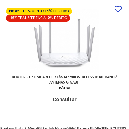
PROMO DESCUENTO 15% EFECTIVO
-15% TRANSFERENCIA -8% DEBITO
ROUTERS TP-LINK ARCHER C86 AC1900 WIRELESS DUAL BAND 6
ANTENAS GIGABIT
(
58140
)
Consultar
Routers Lb-Link Mini 4G Lte Usb Movile Wifi6 Bateria Bl-Mf618Eu
ROUTERS
|