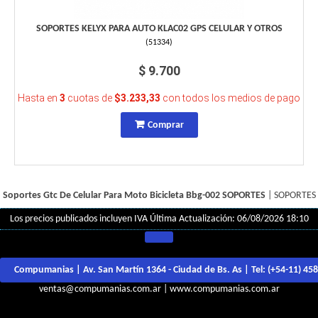
SOPORTES KELYX PARA AUTO KLAC02 GPS CELULAR Y OTROS
(
51334
)
$ 9.700
Hasta en
3
cuotas de
$3.233,33
con todos los medios de pago
Comprar
Soportes Gtc De Celular Para Moto Bicicleta Bbg-002
SOPORTES
|
SOPORTES
Los precios publicados incluyen IVA
Última Actualización: 06/08/2026 18:10
Compumanias | Av. San Martín 1364 - Ciudad de Bs. As | Tel:
(+54-11) 45
ventas@compumanias.com.ar
|
www.compumanias.com.ar
© Todos los derechos Reservados