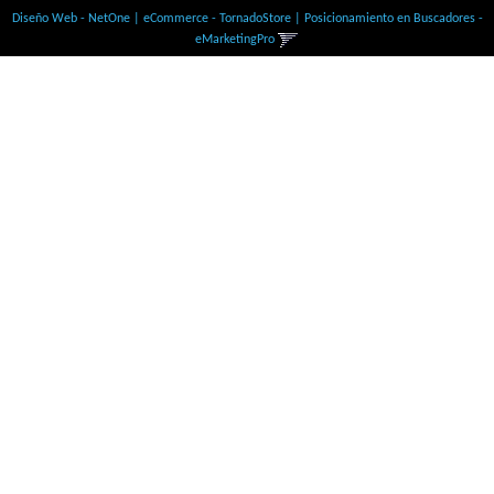
Diseño Web - NetOne
|
eCommerce - TornadoStore
|
Posicionamiento en Buscadores -
eMarketingPro