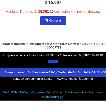
$ 15.907
Hasta en
3
cuotas de
$5.302,20
con todos los medios de pago
Comprar
Soportes Intelaid It-Dsx Adpatador A Monitores Sin Vesa 13 A 27
SOPORTES
|
SOPORTES
Los precios publicados incluyen IVA
Última Actualización: 08/08/2026 18:10
Compumanias | Av. San Martín 1364 - Ciudad de Bs. As | Tel:
(+54-11) 45
ventas@compumanias.com.ar
|
www.compumanias.com.ar
© Todos los derechos Reservados
Diseño Web - NetOne
|
eCommerce - TornadoStore
|
Posicionamiento en Buscadores -
eMarketingPro