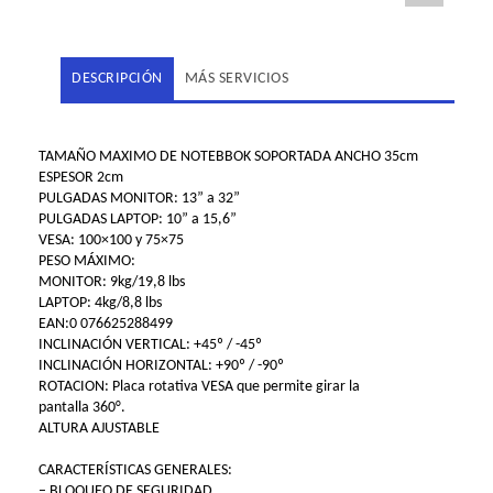
DESCRIPCIÓN
MÁS SERVICIOS
TAMAÑO MAXIMO DE NOTEBBOK SOPORTADA ANCHO 35cm
ESPESOR 2cm
PULGADAS MONITOR: 13” a 32”
PULGADAS LAPTOP: 10” a 15,6”
VESA: 100×100 y 75×75
PESO MÁXIMO:
MONITOR: 9kg/19,8 lbs
LAPTOP: 4kg/8,8 lbs
EAN:0 076625288499
INCLINACIÓN VERTICAL: +45º / -45º
INCLINACIÓN HORIZONTAL: +90º / -90º
ROTACION: Placa rotativa VESA que permite girar la
pantalla 360°.
ALTURA AJUSTABLE
CARACTERÍSTICAS GENERALES:
– BLOQUEO DE SEGURIDAD