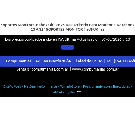
Soportes Monitor Onebox Ob-Lcd25 De Escritorio Para Monitor + Notebook
13 A 32"
SOPORTES MONITOR
|
SOPORTES
Los precios publicados incluyen IVA
Última Actualización: 09/08/2026 9:10
Compumanias | Av. San Martín 1364 - Ciudad de Bs. As | Tel:
(+54-11) 45
ventas@compumanias.com.ar
|
www.compumanias.com.ar
© Todos los derechos Reservados
Diseño Web - NetOne
|
eCommerce - TornadoStore
|
Posicionamiento en Buscadores -
eMarketingPro