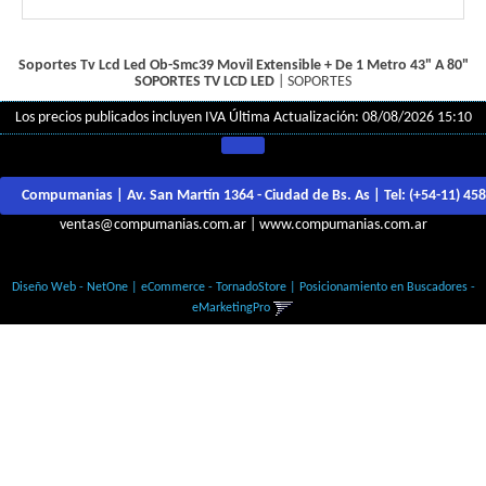
Soportes Tv Lcd Led Ob-Smc39 Movil Extensible + De 1 Metro 43" A 80"
SOPORTES TV LCD LED
|
SOPORTES
Los precios publicados incluyen IVA
Última Actualización: 08/08/2026 15:10
Compumanias | Av. San Martín 1364 - Ciudad de Bs. As | Tel:
(+54-11) 45
ventas@compumanias.com.ar
|
www.compumanias.com.ar
© Todos los derechos Reservados
Diseño Web - NetOne
|
eCommerce - TornadoStore
|
Posicionamiento en Buscadores -
eMarketingPro