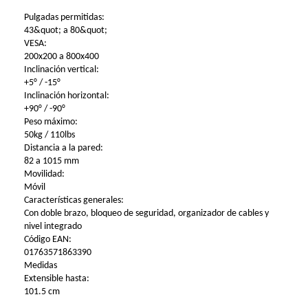
Pulgadas permitidas:
43&quot; a 80&quot;
VESA:
200x200 a 800x400
Inclinación vertical:
+5° / -15°
Inclinación horizontal:
+90° / -90°
Peso máximo:
50kg / 110lbs
Distancia a la pared:
82 a 1015 mm
Movilidad:
Móvil
Características generales:
Con doble brazo, bloqueo de seguridad, organizador de cables y
nivel integrado
Código EAN:
01763571863390
Medidas
Extensible hasta:
101.5 cm