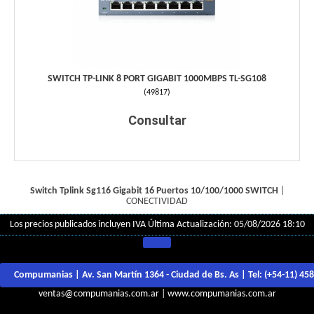
SWITCH TP-LINK 8 PORT GIGABIT 1000MBPS TL-SG108
(
49817
)
Consultar
Switch Tplink Sg116 Gigabit 16 Puertos 10/100/1000
SWITCH
|
CONECTIVIDAD
Los precios publicados incluyen IVA
Última Actualización: 05/08/2026 18:10
Compumanias | Av. San Martín 1364 - Ciudad de Bs. As | Tel:
(+54-11) 45
ventas@compumanias.com.ar
|
www.compumanias.com.ar