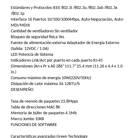
Estándares y Protocolos IEEE 802.3i /802.3u /802.3ab /802.3x
/802.1p
Interface 16 Puertos 10/100/1000Mbps, Auto-Negociación, Auto-
MDI/MDIX
Cantidad de ventiladores Sin ventilador
Bloqueo de seguridad física Yes
Fuente de alimentación externa Adaptador de Energía Externo
(Salida: 12VDC / 1.0A)
LED Potencia de Sistema
Indicadores Link/Act por puerto en cada puerto RJ-45
Dimensiones (An x Pr x Al) 286*111.7*25.4 mm (11.26 x 4.4 x 1.0
in.)
Consumo máximo de energía 10W(220V/50Hz)
Disipación de calor máxima 34.12BTU/h
DESEMPEÑO
Tasa de reenvío de paquetes 23.8Mpps
Tabla de direcciones MAC 8K
Memoria de búfer de paquetes 4.1Mb
Marco Jumbo 10KB
FUNCIONES DE SOFTWARE
Características avanzadas Green Technology