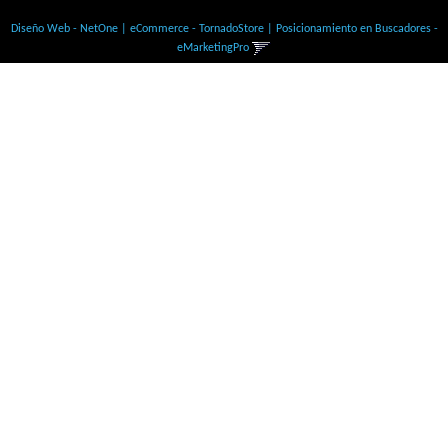
© Todos los derechos Reservados
Diseño Web - NetOne
|
eCommerce - TornadoStore
|
Posicionamiento en Buscadores -
eMarketingPro