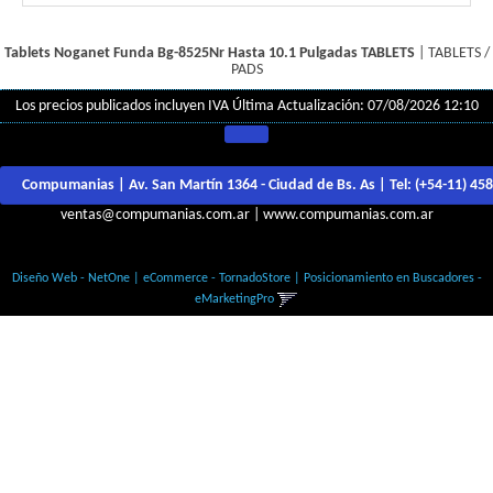
Tablets Noganet Funda Bg-8525Nr Hasta 10.1 Pulgadas
TABLETS
|
TABLETS /
PADS
Los precios publicados incluyen IVA
Última Actualización: 07/08/2026 12:10
Compumanias | Av. San Martín 1364 - Ciudad de Bs. As | Tel:
(+54-11) 45
ventas@compumanias.com.ar
|
www.compumanias.com.ar
© Todos los derechos Reservados
Diseño Web - NetOne
|
eCommerce - TornadoStore
|
Posicionamiento en Buscadores -
eMarketingPro