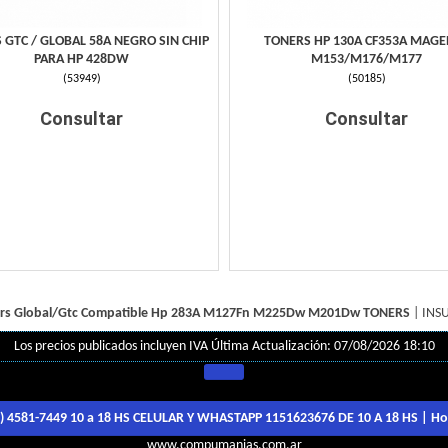
 GTC / GLOBAL 58A NEGRO SIN CHIP
TONERS HP 130A CF353A MAGE
PARA HP 428DW
M153/M176/M177
(
53949
)
(
50185
)
Consultar
Consultar
rs Global/Gtc Compatible Hp 283A M127Fn M225Dw M201Dw
TONERS
|
INS
Los precios publicados incluyen IVA
Última Actualización: 07/08/2026 18:10
1) 4581-7449 10 a 18 HS CELULAR Y WHASTAPP 1151623676 DE 10 A 18 HS
| Ho
www.compumanias.com.ar