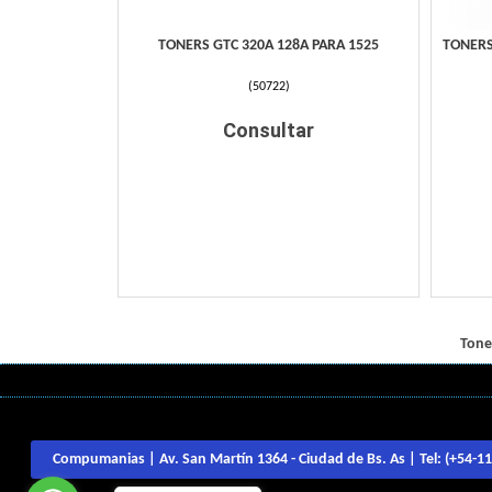
TONERS GTC 320A 128A PARA 1525
TONERS
(
50722
)
Consultar
Tone
Compumanias | Av. San Martín 1364 - Ciudad de Bs. As | Tel:
(+54-1