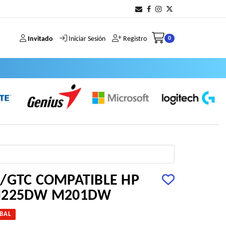
Invitado
Iniciar Sesión
Registro
0
/GTC COMPATIBLE HP
M225DW M201DW
BAL