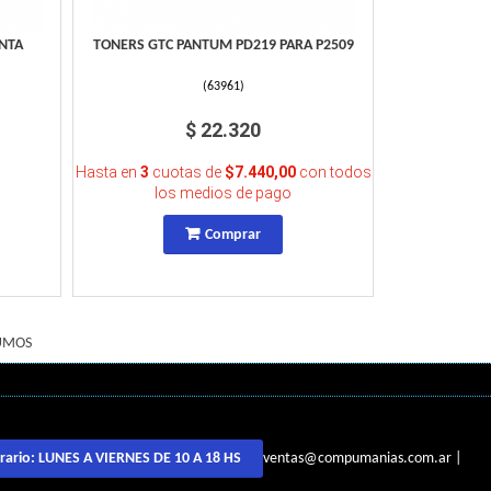
NTA
TONERS GTC PANTUM PD219 PARA P2509
(
63961
)
$ 22.320
Hasta en
3
cuotas de
$7.440,00
con todos
los medios de pago
Comprar
UMOS
ventas@compumanias.com.ar
|
rario:
LUNES A VIERNES DE 10 A 18 HS