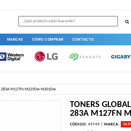
MARCAS
CÓMO COMPRAR
CONTACTO
 Hp 283A M127Fn M225Dw M201Dw
TONERS GLOBAL
283A M127FN 
CÓDIGO:
49749 |
MARCA
:
GLO