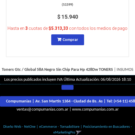
(
51599
)
$ 15.940
Hasta en
3
cuotas de
$5.313,33
con todos los medios de pago
Comprar
Toners Gtc / Global 58A Negro Sin Chip Para Hp 428Dw
TONERS
|
INSUMOS
Los precios publicados incluyen IVA
Última Actualización: 06/08/2026 18:10
Compumanias | Av. San Martín 1364 - Ciudad de Bs. As | Tel:
(+54-11) 45
ventas@compumanias.com.ar
|
www.compumanias.com.ar
© Todos los derechos Reservados
Diseño Web - NetOne
|
eCommerce - TornadoStore
|
Posicionamiento en Buscadores -
eMarketingPro