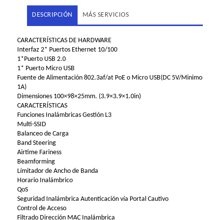
DESCRIPCIÓN
MÁS SERVICIOS
CARACTERÍSTICAS DE HARDWARE
Interfaz 2* Puertos Ethernet 10/100
1*Puerto USB 2.0
1* Puerto Micro USB
Fuente de Alimentación 802.3af/at PoE o Micro USB(DC 5V/Minimo
1A)
Dimensiones 100×98×25mm. (3.9×3.9×1.0in)
CARACTERÍSTICAS
Funciones Inalámbricas Gestión L3
Multi-SSID
Balanceo de Carga
Band Steering
Airtime Fariness
Beamforming
Límitador de Ancho de Banda
Horario Inalámbrico
QoS
Seguridad Inalámbrica Autenticación vía Portal Cautivo
Control de Acceso
Filtrado Dirección MAC Inalámbrica