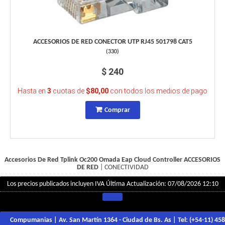
ACCESORIOS DE RED CONECTOR UTP RJ45 501798 CAT5
(
330
)
$ 240
Hasta en
3
cuotas de
$80,00
con todos los medios de pago
Comprar
Accesorios De Red Tplink Oc200 Omada Eap Cloud Controller
ACCESORIOS
DE RED
|
CONECTIVIDAD
Los precios publicados incluyen IVA
Última Actualización: 07/08/2026 12:10
Compumanias | Av. San Martín 1364 - Ciudad de Bs. As | Tel:
(+54-11) 45