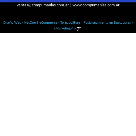
ventas@compumanias.com.ar
|
www.compumanias.com.ar
© Todos los derechos Reservados
Diseño Web - NetOne
|
eCommerce - TornadoStore
|
Posicionamiento en Buscadores -
eMarketingPro