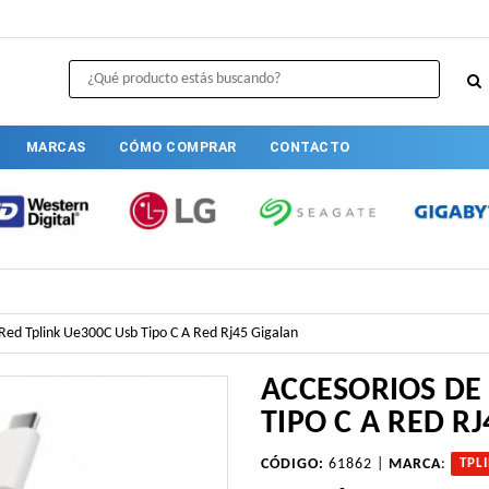
MARCAS
CÓMO COMPRAR
CONTACTO
Red Tplink Ue300C Usb Tipo C A Red Rj45 Gigalan
ACCESORIOS DE 
TIPO C A RED R
CÓDIGO:
61862 |
MARCA
:
TPL