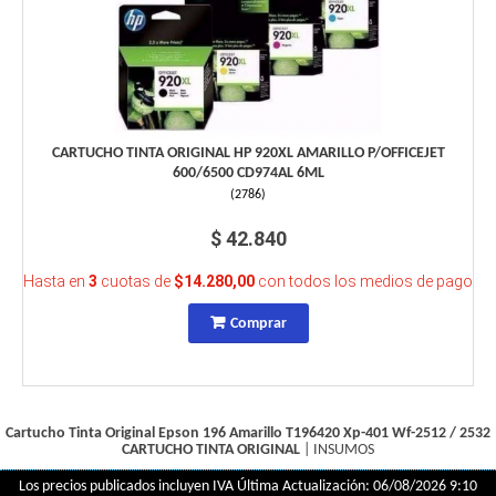
CARTUCHO TINTA ORIGINAL HP 920XL AMARILLO P/OFFICEJET
600/6500 CD974AL 6ML
(
2786
)
$ 42.840
Hasta en
3
cuotas de
$14.280,00
con todos los medios de pago
Comprar
Cartucho Tinta Original Epson 196 Amarillo T196420 Xp-401 Wf-2512 / 2532
CARTUCHO TINTA ORIGINAL
|
INSUMOS
Los precios publicados incluyen IVA
Última Actualización: 06/08/2026 9:10