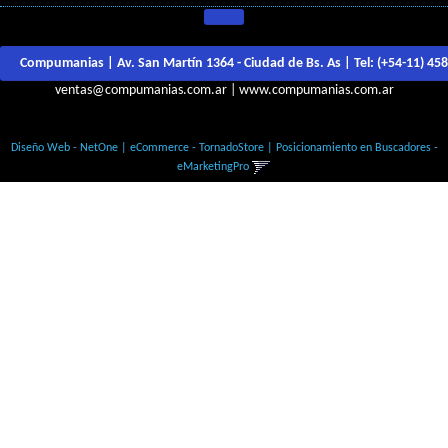
Compumanias | Av. San Martín 1364 - Ciudad de Bs. As | Tel:
(+54-11) 45
ventas@compumanias.com.ar
|
www.compumanias.com.ar
© Todos los derechos Reservados
Diseño Web - NetOne
|
eCommerce - TornadoStore
|
Posicionamiento en Buscadores -
eMarketingPro