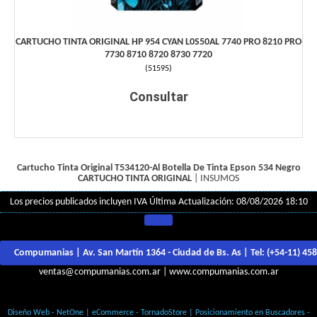
CARTUCHO TINTA ORIGINAL HP 954 CYAN L0S50AL 7740 PRO 8210 PRO
7730 8710 8720 8730 7720
(
51595
)
Consultar
Cartucho Tinta Original T534120-Al Botella De Tinta Epson 534 Negro
CARTUCHO TINTA ORIGINAL
|
INSUMOS
Los precios publicados incluyen IVA
Última Actualización: 08/08/2026 18:10
Compumanias | Av. San Martín 1364 - Ciudad de Bs. As | Tel:
(+54-11) 45
ventas@compumanias.com.ar
|
www.compumanias.com.ar
© Todos los derechos Reservados
Diseño Web - NetOne
|
eCommerce - TornadoStore
|
Posicionamiento en Buscadores -