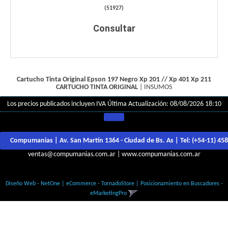
(
51927
)
Consultar
Cartucho Tinta Original Epson 197 Negro Xp 201 // Xp 401 Xp 211
CARTUCHO TINTA ORIGINAL
|
INSUMOS
Los precios publicados incluyen IVA
Última Actualización: 08/08/2026 18:10
Compumanias | Av. San Martín 1364 - Ciudad de Bs. As | Tel:
(+54-11) 45
ventas@compumanias.com.ar
|
www.compumanias.com.ar
© Todos los derechos Reservados
Diseño Web - NetOne
|
eCommerce - TornadoStore
|
Posicionamiento en Buscadores -
eMarketingPro