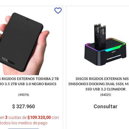
S RIGIDOS EXTERNOS TOSHIBA 2 TB
DISCOS RIGIDOS EXTERNOS NI
IO 3.5 2TB USB 3.0 NEGRO BASICS
DNSDOHD3 DOCKING DUAL SSDL M
SSD USB 3.2 CLONADOR
(
49074
)
(
64025
)
$ 327.960
Consultar
 en
3
cuotas de
$109.320,00
con
todos los medios de pago