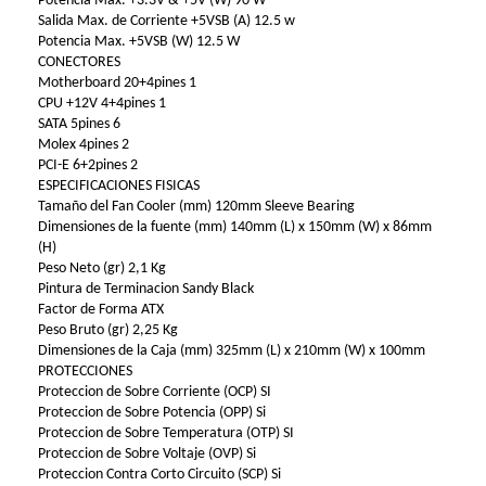
Potencia Max. +3.3V & +5V (W) 90 W
Salida Max. de Corriente +5VSB (A) 12.5 w
Potencia Max. +5VSB (W) 12.5 W
CONECTORES
Motherboard 20+4pines 1
CPU +12V 4+4pines 1
SATA 5pines 6
Molex 4pines 2
PCI-E 6+2pines 2
ESPECIFICACIONES FISICAS
Tamaño del Fan Cooler (mm) 120mm Sleeve Bearing
Dimensiones de la fuente (mm) 140mm (L) x 150mm (W) x 86mm
(H)
Peso Neto (gr) 2,1 Kg
Pintura de Terminacion Sandy Black
Factor de Forma ATX
Peso Bruto (gr) 2,25 Kg
Dimensiones de la Caja (mm) 325mm (L) x 210mm (W) x 100mm
PROTECCIONES
Proteccion de Sobre Corriente (OCP) SI
Proteccion de Sobre Potencia (OPP) Si
Proteccion de Sobre Temperatura (OTP) SI
Proteccion de Sobre Voltaje (OVP) Si
Proteccion Contra Corto Circuito (SCP) Si