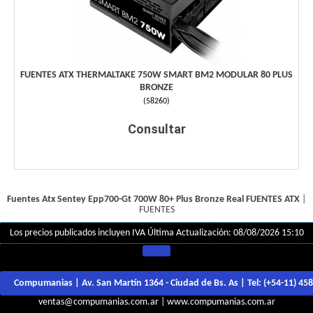
FUENTES ATX THERMALTAKE 750W SMART BM2 MODULAR 80 PLUS
BRONZE
(
58260
)
Consultar
Fuentes Atx Sentey Epp700-Gt 700W 80+ Plus Bronze Real
FUENTES ATX
|
FUENTES
Los precios publicados incluyen IVA
Última Actualización: 08/08/2026 15:10
Compumanias | Av. San Martín 1364 - Ciudad de Bs. As | Tel:
(+54-11) 45
ventas@compumanias.com.ar
|
www.compumanias.com.ar