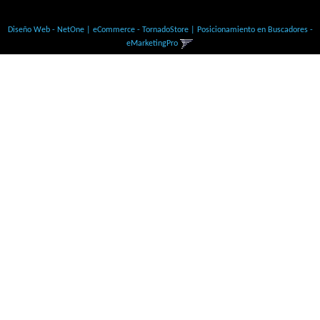
© Todos los derechos Reservados
Diseño Web - NetOne
|
eCommerce - TornadoStore
|
Posicionamiento en Buscadores -
eMarketingPro