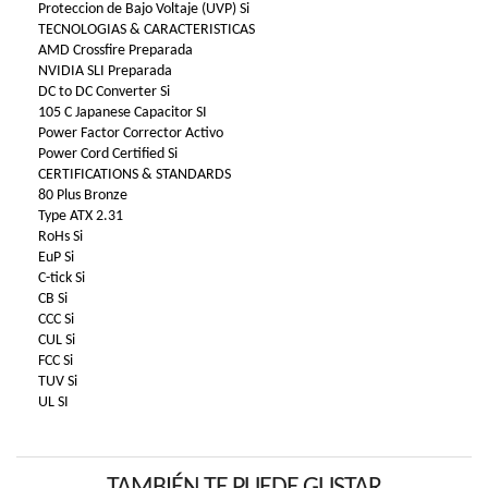
Proteccion de Bajo Voltaje (UVP) Si
TECNOLOGIAS & CARACTERISTICAS
AMD Crossfire Preparada
NVIDIA SLI Preparada
DC to DC Converter Si
105 C Japanese Capacitor SI
Power Factor Corrector Activo
Power Cord Certified Si
CERTIFICATIONS & STANDARDS
80 Plus Bronze
Type ATX 2.31
RoHs Si
EuP Si
C-tick Si
CB Si
CCC Si
CUL Si
FCC Si
TUV Si
UL SI