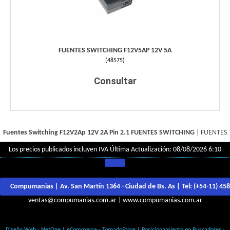
FUENTES SWITCHING F12V5AP 12V 5A
(
48575
)
Consultar
Fuentes Switching F12V2Ap 12V 2A Pin 2.1
FUENTES SWITCHING
|
FUENTES
Los precios publicados incluyen IVA
Última Actualización: 08/08/2026 6:10
Compumanias | Av. San Martín 1364 - Ciudad de Bs. As | Tel:
(+54-11) 45
ventas@compumanias.com.ar
|
www.compumanias.com.ar
© Todos los derechos Reservados