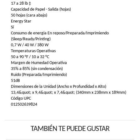
17 a 28 lb ‡
Capacidad de Papel - Salida (hojas)
50 hojas (cara abajo)
Energy Star
Sí
Consumo de energia En reposo/Preparada/Imprimiendo
(Sleep/Ready/Printing)
0,7 W / 40 W / 380 W
Temperaturas Operativas
50 a 90 °F / 10 a 32 °C
Margen de Humedad Operativa
35% a 85% (sin condensación)
Ruido (Preparada/Imprimiendo)
51dB
Dimensiones de la Unidad (Ancho x Profundidad x Alto)
13,4&quot; x 9,4&quot; x 7,4&quot; (340mm x 238mm x 189mm)
Código UPC
012502639824
TAMBIÉN TE PUEDE GUSTAR