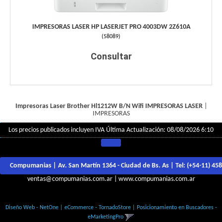
IMPRESORAS LASER HP LASERJET PRO 4003DW 2Z610A
(
58089
)
Consultar
Impresoras Laser Brother Hl1212W B/N Wifi
IMPRESORAS LASER
|
IMPRESORAS
Los precios publicados incluyen IVA
Última Actualización: 08/08/2026 6:10
Compumanias | Av. San Martín 1364 - Ciudad de Bs. As | Tel:
(+54-11) 45
ventas@compumanias.com.ar
|
www.compumanias.com.ar
© Todos los derechos Reservados
Diseño Web - NetOne
|
eCommerce - TornadoStore
|
Posicionamiento en Buscadores -
eMarketingPro