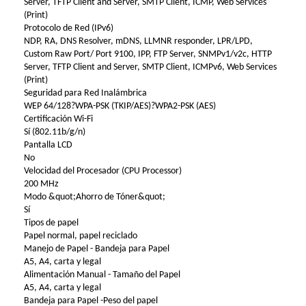
Server, TFTP Client and Server, SMTP Client, ICMP, Web Services
(Print)
Protocolo de Red (IPv6)
NDP, RA, DNS Resolver, mDNS, LLMNR responder, LPR/LPD,
Custom Raw Port/ Port 9100, IPP, FTP Server, SNMPv1/v2c, HTTP
Server, TFTP Client and Server, SMTP Client, ICMPv6, Web Services
(Print)
Seguridad para Red Inalámbrica
WEP 64/128?WPA-PSK (TKIP/AES)?WPA2-PSK (AES)
Certificación Wi-Fi
Sí (802.11b/g/n)
Pantalla LCD
No
Velocidad del Procesador (CPU Processor)
200 MHz
Modo &quot;Ahorro de Tóner&quot;
Sí
Tipos de papel
Papel normal, papel reciclado
Manejo de Papel - Bandeja para Papel
A5, A4, carta y legal
Alimentación Manual - Tamaño del Papel
A5, A4, carta y legal
Bandeja para Papel -Peso del papel