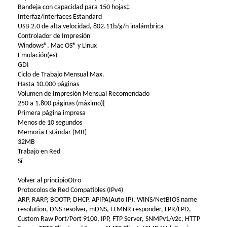
Bandeja con capacidad para 150 hojas‡
Interfaz/interfaces Estandard
USB 2.0 de alta velocidad, 802.11b/g/n inalámbrica
Controlador de Impresión
Windows®, Mac OS® y Linux
Emulación(es)
GDI
Ciclo de Trabajo Mensual Max.
Hasta 10.000 páginas
Volumen de Impresión Mensual Recomendado
250 a 1.800 páginas (máximo){
Primera página impresa
Menos de 10 segundos
Memoria Estándar (MB)
32MB
Trabajo en Red
Sí
Volver al principioOtro
Protocolos de Red Compatibles (IPv4)
ARP, RARP, BOOTP, DHCP, APIPA(Auto IP), WINS/NetBIOS name
resolution, DNS resolver, mDNS, LLMNR responder, LPR/LPD,
Custom Raw Port/Port 9100, IPP, FTP Server, SNMPv1/v2c, HTTP