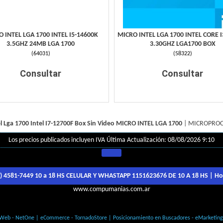
 INTEL LGA 1700 INTEL I5-14600K
MICRO INTEL LGA 1700 INTEL CORE I
3.5GHZ 24MB LGA 1700
3.30GHZ LGA1700 BOX
(
64031
)
(
58322
)
Consultar
Consultar
l Lga 1700 Intel I7-12700F Box Sin Video
MICRO INTEL LGA 1700
|
MICROPROC
Los precios publicados incluyen IVA
Última Actualización: 08/08/2026 9:10
1) 4581-7449 10 a 18 HS CELULAR Y WHASTAPP 1151623676 DE 10 A 18 HS
| Ho
www.compumanias.com.ar
© Todos los derechos Reservados
 Web - NetOne
|
eCommerce - TornadoStore
|
Posicionamiento en Buscadores - eMarketin