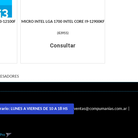
3-12100F
MICRO INTEL LGA 1700 INTEL CORE I9-12900KF
(
63955
)
Consultar
ESADORES
ventas@compumanias.com.ar
|
rario:
LUNES A VIERNES DE 10 A 18 HS
gPro