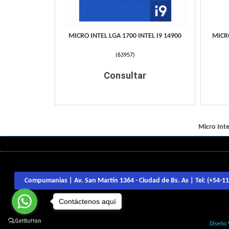
MICRO INTEL LGA 1700 INTEL I9 14900
MICRO
(
63957
)
Consultar
Micro Inte
Compumanias | Av. San Martín 1364 - Ciudad de Bs. As | Tel:
(+54-1
Contáctenos aquí
Diseño