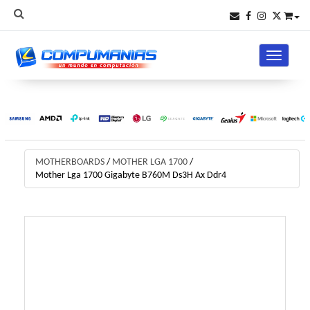
Toggle na
MOTHERBOARDS
/
MOTHER LGA 1700
/
Mother Lga 1700 Gigabyte B760M Ds3H Ax Ddr4