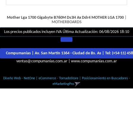
Mother Lga 1700 Gigabyte B760M Ds3H Ax Ddr4
MOTHER LGA 1700
|
MOTHERBOARDS
Los precios publicados incluyen IVA
Última Actualización: 06/08/2026 18:10
Compumanias | Av. San Martín 1364 - Ciudad de Bs. As | Tel:
(+54-11) 45
ventas@compumanias.com.ar
|
www.compumanias.com.ar
© Todos los derechos Reservados
Diseño Web - NetOne
|
eCommerce - TornadoStore
|
Posicionamiento en Buscadores -
eMarketingPro