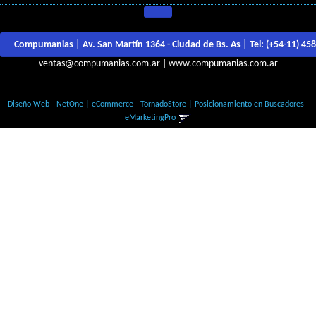
Compumanias | Av. San Martín 1364 - Ciudad de Bs. As | Tel:
(+54-11) 45
ventas@compumanias.com.ar
|
www.compumanias.com.ar
© Todos los derechos Reservados
Diseño Web - NetOne
|
eCommerce - TornadoStore
|
Posicionamiento en Buscadores -
eMarketingPro