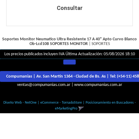
Consultar
Soportes Monitor Neumatico Ultra Resistente 17 A 40" Apto Curvo Blanco
Ob-Lcd10B
SOPORTES MONITOR
|
SOPORTES
Los precios publicados incluyen IVA
Última Actualización: 05/08/2026 18:10
Compumanias | Av. San Martín 1364 - Ciudad de Bs. As | Tel:
(+54-11) 45
ventas@compumanias.com.ar
|
www.compumanias.com.ar
© Todos los derechos Reservados
Diseño Web - NetOne
|
eCommerce - TornadoStore
|
Posicionamiento en Buscadores -
eMarketingPro