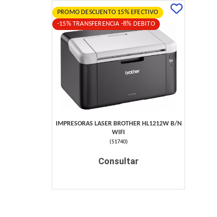
PROMO DESCUENTO 15% EFECTIVO
-15% TRANSFERENCIA -8% DEBITO
IMPRESORAS LASER BROTHER HL1212W B/N
WIFI
(
51740
)
Consultar