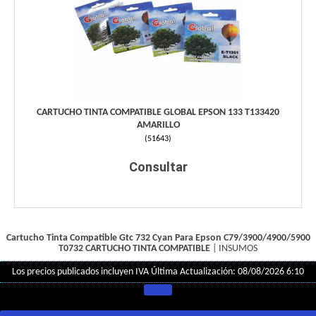
CARTUCHO TINTA COMPATIBLE GLOBAL EPSON 133 T133420
AMARILLO
(
51643
)
Consultar
Cartucho Tinta Compatible Gtc 732 Cyan Para Epson C79/3900/4900/5900
T0732
CARTUCHO TINTA COMPATIBLE
|
INSUMOS
Los precios publicados incluyen IVA
Última Actualización: 08/08/2026 6:10