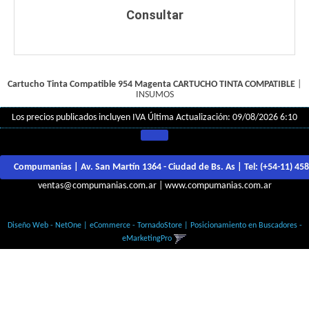
Consultar
Cartucho Tinta Compatible 954 Magenta
CARTUCHO TINTA COMPATIBLE
|
INSUMOS
Los precios publicados incluyen IVA
Última Actualización: 09/08/2026 6:10
Compumanias | Av. San Martín 1364 - Ciudad de Bs. As | Tel:
(+54-11) 45
ventas@compumanias.com.ar
|
www.compumanias.com.ar
© Todos los derechos Reservados
Diseño Web - NetOne
|
eCommerce - TornadoStore
|
Posicionamiento en Buscadores -
eMarketingPro